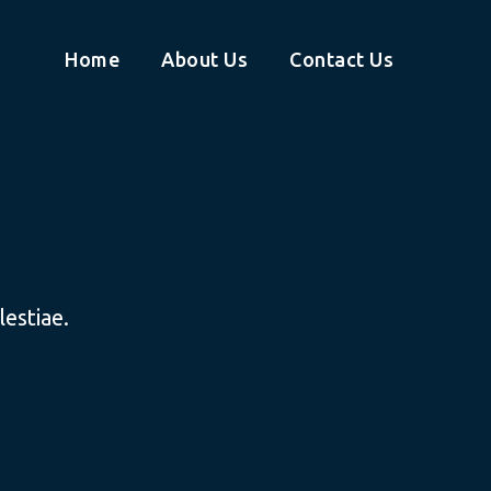
Home
About Us
Contact Us
estiae.